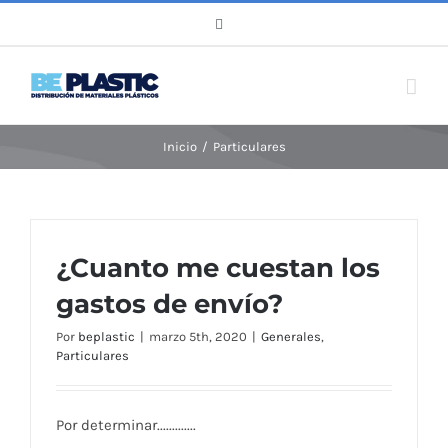
Saltar
WhatsApp
al
contenido
Inicio
/
Particulares
¿Cuanto me cuestan los
gastos de envío?
Por
beplastic
|
marzo 5th, 2020
|
Generales
,
Particulares
Por determinar.............