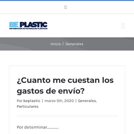
Saltar
WhatsApp
al
contenido
Inicio
/
Generales
¿Cuanto me cuestan los
gastos de envío?
Por
beplastic
|
marzo 5th, 2020
|
Generales
,
Particulares
Por determinar.............