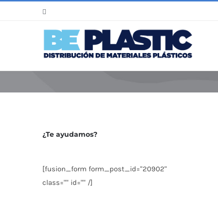
Saltar
WhatsApp
al
contenido
¿Te ayudamos?
[fusion_form form_post_id="20902"
class="" id="" /]